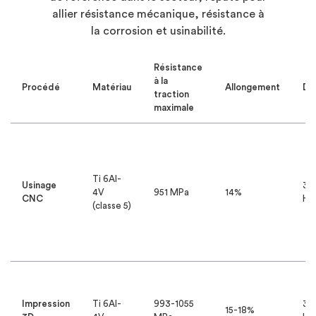
allier résistance mécanique, résistance à
la corrosion et usinabilité.
Résistance
à la
Procédé
Matériau
Allongement
Du
traction
maximale
Ti 6Al-
Usinage
35
4V
951 MPa
14%
CNC
HR
(classe 5)
Impression
Ti 6Al-
993-1055
33
15-18%