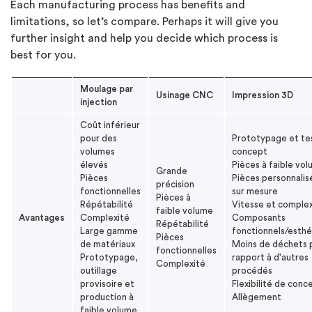
Each manufacturing process has benefits and
limitations, so let’s compare. Perhaps it will give you
further insight and help you decide which process is
best for you.
Moulage par
Usinage CNC
Impression 3D
injection
Coût inférieur
pour des
Prototypage et te
volumes
concept
élevés
Pièces à faible vo
Grande
Pièces
Pièces personnalis
précision
fonctionnelles
sur mesure
Pièces à
Répétabilité
Vitesse et complex
faible volume
Avantages
Complexité
Composants
Répétabilité
Large gamme
fonctionnels/esthé
Pièces
de matériaux
Moins de déchets 
fonctionnelles
Prototypage,
rapport à d'autres
Complexité
outillage
procédés
provisoire et
Flexibilité de conc
production à
Allègement
faible volume