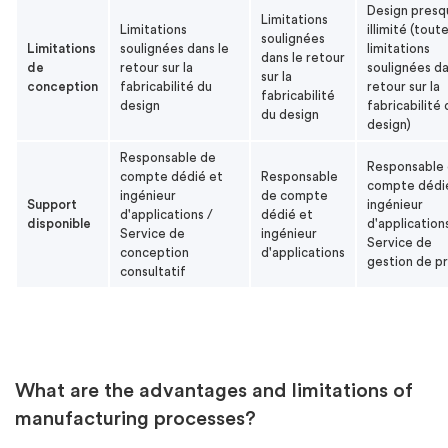
Design presq
Limitations
Limitations
illimité (tout
soulignées
Limitations
soulignées dans le
limitations
dans le retour
de
retour sur la
soulignées da
sur la
conception
fabricabilité du
retour sur la
fabricabilité
design
fabricabilité 
du design
design)
Responsable de
Responsable
compte dédié et
Responsable
compte dédi
ingénieur
de compte
Support
ingénieur
d'applications /
dédié et
disponible
d'application
Service de
ingénieur
Service de
conception
d'applications
gestion de p
consultatif
What are the advantages and limitations of
manufacturing processes?