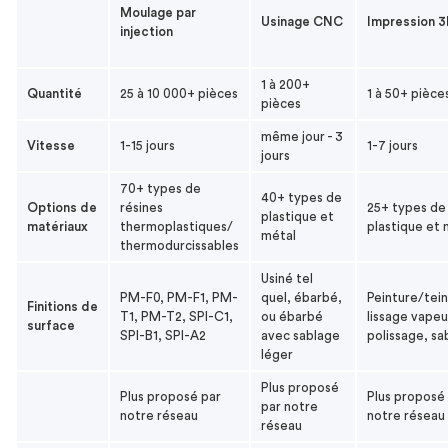
Moulage par
Usinage CNC
Impression 
injection
1 à 200+
Quantité
25 à 10 000+ pièces
1 à 50+ pièce
pièces
même jour - 3
Vitesse
1-15 jours
1-7 jours
jours
70+ types de
40+ types de
Options de
résines
25+ types de
plastique et
matériaux
thermoplastiques/
plastique et 
métal
thermodurcissables
Usiné tel
PM-F0, PM-F1, PM-
quel, ébarbé,
Peinture/tein
Finitions de
T1, PM-T2, SPI-C1,
ou ébarbé
lissage vapeu
surface
SPI-B1, SPI-A2
avec sablage
polissage, sa
léger
Plus proposé
Plus proposé par
Plus proposé
par notre
notre réseau
notre réseau
réseau