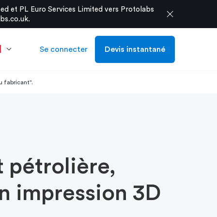
d et PL Euro Services Limited vers Protolabs
close
bs.co.uk
.
Se connecter
Devis instantané
u fabricant".
t pétrolière,
on impression 3D