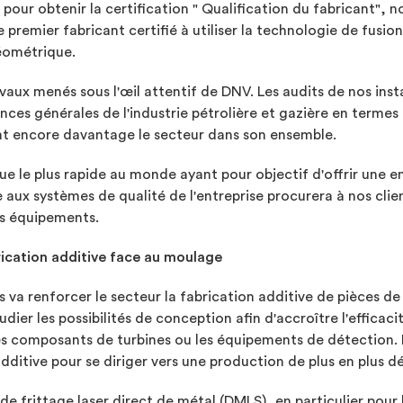
our obtenir la certification " Qualification du fabricant", n
 premier fabricant certifié à utiliser la technologie de fusion
géométrique.
vaux menés sous l'œil attentif de DNV. Les audits de nos inst
s générales de l'industrie pétrolière et gazière en termes d
nt encore davantage le secteur dans son ensemble.
 le plus rapide au monde ayant pour objectif d'offrir une en
ée aux systèmes de qualité de l'entreprise procurera à nos clie
rs équipements.
abrication additive face au moulage
s va renforcer le secteur la fabrication additive de pièces d
tudier les possibilités de conception afin d'accroître l'effica
es composants de turbines ou les équipements de détection. De
n additive pour se diriger vers une production de plus en plus 
de frittage laser direct de métal (DMLS), en particulier pour 