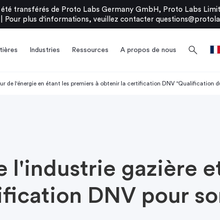
été transférés de Proto Labs Germany GmbH, Proto Labs Limite
|
Pour plus d'informations, veuillez contacter
questions@protola
search
ières
Industries
Ressources
A propos de nous
 de l'énergie en étant les premiers à obtenir la certification DNV "Qualification d
 l'industrie gazière e
tification DNV pour s