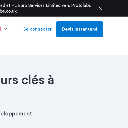
d et PL Euro Services Limited vers Protolabs
close
bs.co.uk
.
Se connecter
Devis instantané
urs clés à
développement