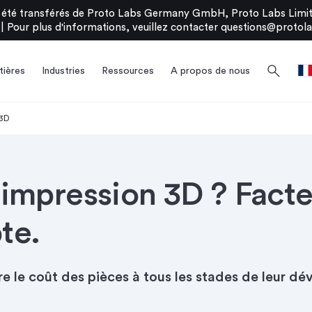
été transférés de Proto Labs Germany GmbH, Proto Labs Limite
|
Pour plus d'informations, veuillez contacter
questions@protola
search
ières
Industries
Ressources
A propos de nous
 3D
impression 3D ? Facte
te.
ire le coût des pièces à tous les stades de leur 