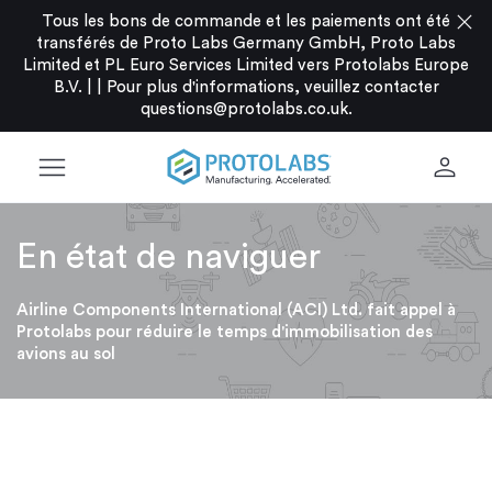
close
Tous les bons de commande et les paiements ont été
transférés de Proto Labs Germany GmbH, Proto Labs
Limited et PL Euro Services Limited vers Protolabs Europe
B.V. |
|
Pour plus d'informations, veuillez contacter
questions@protolabs.co.uk
.
menu
person
En état de naviguer
Airline Components International (ACI) Ltd. fait appel à
Protolabs pour réduire le temps d'immobilisation des
avions au sol