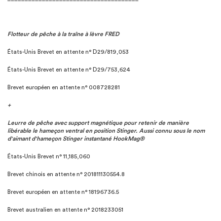
Flotteur de pêche à la traîne à lèvre FRED
États-Unis Brevet en attente n° D29/819,053
États-Unis Brevet en attente n° D29/753,624
Brevet européen en attente n° 008728281
+
Leurre de pêche avec support magnétique pour retenir de manière
libérable le hameçon ventral en position Stinger. Aussi connu sous le nom
d'aimant d'hameçon Stinger instantané HookMag®
États-Unis Brevet n° 11,185,060
Brevet chinois en attente n° 201811130554.8
Brevet européen en attente n° 18196736.5
Brevet australien en attente n° 2018233051