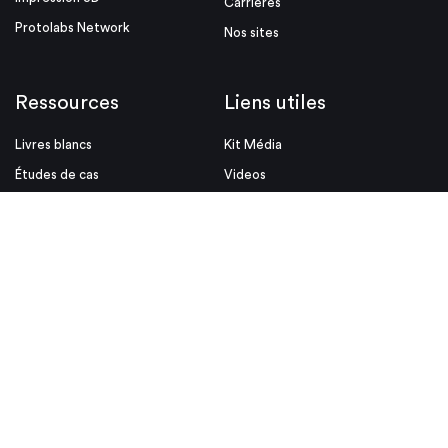
Carrières
Protolabs Network
Nos sites
Ressources
Liens utiles
Livres blancs
Kit Média
Études de cas
Videos
Conseils de conception
Certifié ISO
Événements
Mentions Légales
Blog
Conditions d'utilisation
Aides à la conception
Politique de confidentialite et
cookies
Conditions Générales de vente
© Proto Labs 1999-2026
|
Modifiez consentement