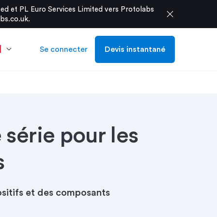
d et PL Euro Services Limited vers Protolabs
close
bs.co.uk
.
Se connecter
Devis instantané
 série pour les
s
sitifs et des composants