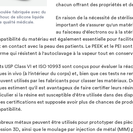
chacun offrant des propriétés et des
oulée fabriquée avec du
houc de silicone liquide
En raison de la nécessité de stérili
e qualité médicale.
important de s'assurer qu'un matéria
au faisceau d'électrons ou à la sté
atibilité du matériau est également essentielle pour faciliter
 en contact avec la peau des patients. Le PEEK et le PEI son
rme qui résistent à l'autoclavage à la vapeur tout en conserv
ts USP Class VI et ISO 10993 sont conçus pour évaluer la réa
ues in vivo (à l'intérieur du corps) et, bien que ces tests ne r
uvent utilisés par les fabricants pour classer les matériaux.
ues estiment qu'il est avantageux de faire certifier leurs rés
iculier si la résine est susceptible d'être utilisée dans des di
es certifications est supposée avoir plus de chances de prod
atibilité.
reux métaux peuvent être utilisés pour prototyper des pièc
ssion 3D, ainsi que le moulage par injection de métal (MIM) 