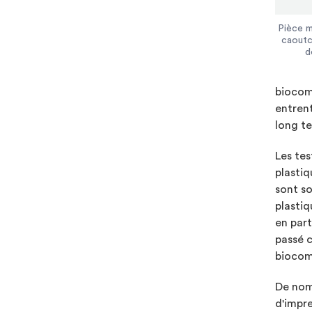
Pièce m
caoutc
d
biocomp
entrent
long te
Les tes
plastiq
sont so
plastiq
en part
passé c
biocomp
De nomb
d'impre