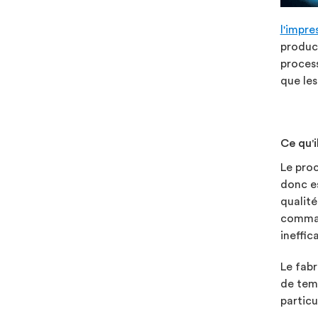
l'impre
product
process
que les
Ce qu'i
Le proc
donc es
qualité
command
ineffic
Le fabr
de temp
particu