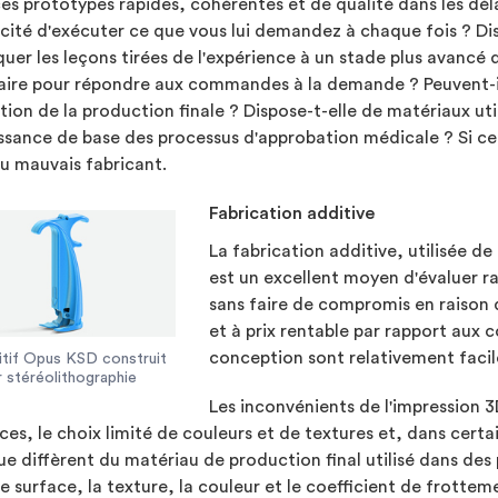
es prototypes rapides, cohérentes et de qualité dans les délais
cité d'exécuter ce que vous lui demandez à chaque fois ? D
quer les leçons tirées de l'expérience à un stade plus avancé
aire pour répondre aux commandes à la demande ? Peuvent-il
tion de la production finale ? Dispose-t-elle de matériaux uti
sance de base des processus d'approbation médicale ? Si ce n'
u mauvais fabricant.
Fabrication additive
La fabrication additive, utilisée d
est un excellent moyen d'évaluer 
sans faire de compromis en raison 
et à prix rentable par rapport aux 
conception sont relativement facile
itif Opus KSD construit
r stéréolithographie
Les inconvénients de l'impression 3
ces, le choix limité de couleurs et de textures et, dans certa
ue diffèrent du matériau de production final utilisé dans des 
de surface, la texture, la couleur et le coefficient de frottemen