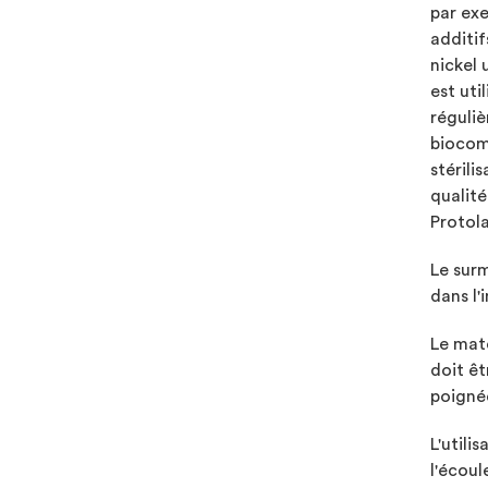
par ex
additif
nickel 
est uti
réguliè
biocomp
stérili
qualité
Protola
Le surm
dans l'
Le maté
doit êt
poigné
L'utili
l'écou