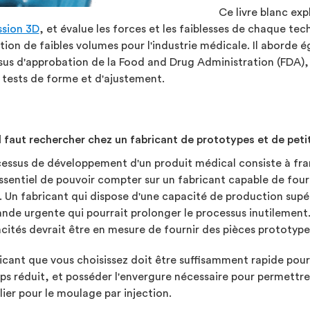
Ce livre blanc exp
ssion 3D
, et évalue les forces et les faiblesses de chaque te
ion de faibles volumes pour l'industrie médicale. Il aborde 
us d'approbation de la Food and Drug Administration (FDA), y 
 tests de forme et d'ajustement.
l faut rechercher chez un fabricant de prototypes et de peti
essus de développement d'un produit médical consiste à franc
sentiel de pouvoir compter sur un fabricant capable de fou
. Un fabricant qui dispose d'une capacité de production supé
e urgente qui pourrait prolonger le processus inutilement. U
acités devrait être en mesure de fournir des pièces prototype
icant que vous choisissez doit être suffisamment rapide pour
s réduit, et posséder l'envergure nécessaire pour permettr
lier pour le moulage par injection.