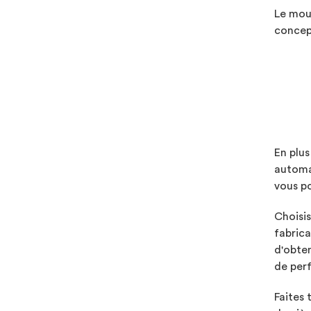
Le moul
concept
En plus
automat
vous p
Choisis
fabrica
d'obten
de perf
Faites 