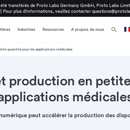
été transférés de Proto Labs Germany GmbH, Proto Labs Limite
|
Pour plus d'informations, veuillez contacter
questions@protola
search
ières
Industries
Ressources
A propos de nous
tite quantité pour les applications médicales
 production en petite
applications médicale
numérique peut accélérer la production des dispo