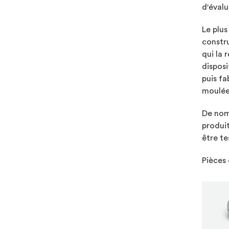
d'évalu
Le plus
constru
qui la 
disposi
puis fa
moulées
De nomb
produit
être te
Pièces 