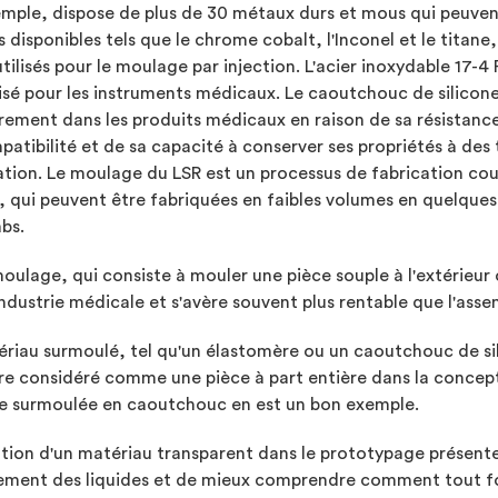
emple, dispose de plus de 30 métaux durs et mous qui peuven
s disponibles tels que le chrome cobalt, l'Inconel et le titane,
utilisés pour le moulage par injection. L'acier inoxydable 17-4
lisé pour les instruments médicaux. Le caoutchouc de silicone
rement dans les produits médicaux en raison de sa résistanc
atibilité et de sa capacité à conserver ses propriétés à de
sation. Le moulage du LSR est un processus de fabrication cou
, qui peuvent être fabriquées en faibles volumes en quelques
bs.
oulage, qui consiste à mouler une pièce souple à l'extérieur 
industrie médicale et s'avère souvent plus rentable que l'as
riau surmoulé, tel qu'un élastomère ou un caoutchouc de sili
re considéré comme une pièce à part entière dans la concepti
e surmoulée en caoutchouc en est un bon exemple.
sation d'un matériau transparent dans le prototypage présente
lement des liquides et de mieux comprendre comment tout fo