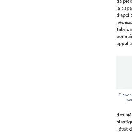
de pièc
la capa
d'appli
nécess
fabrica
connais
appel a
Dispos
pa
des piè
plastiq
l'état 