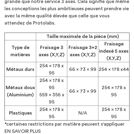
grande que notre service 3 axes. Cela signifie que même
les conceptions les plus ambitieuses peuvent prendre vie
avec la même qualité élevée que celle que vous
attendez de Protolabs.
Taille maximale de la pièce (mm)
Fraisage
Type de
Fraisage 3
Fraisage 3+2
indexé 5 axes
matières
axes (X,Y,Z)
axes (X,Y,Z)
(X,Y,Z)
254 x 178 x
Métaux durs
66 x 73 x 99
254 x 178 x44
95
254 x 178 x
Métaux doux
95
254 x 178 x
66 x 73 x 99
(Aluminium)
559 x 356 x
95
95
254 x 178 x
254 x 178 x
Plastiques
N/A
95
95
*certaines restrictions par matière peuvent s'appliquer
EN SAVOIR PLUS