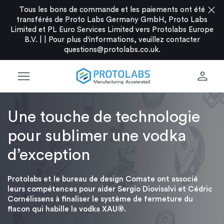
close
Tous les bons de commande et les paiements ont été
transférés de Proto Labs Germany GmbH, Proto Labs
Limited et PL Euro Services Limited vers Protolabs Europe
B.V. |
|
Pour plus d'informations, veuillez contacter
questions@protolabs.co.uk
.
menu
person
Une touche de technologie
pour sublimer une vodka
d’exception
Protolabs et le bureau de design Comate ont associé
leurs compétences pour aider Sergio Diovisalvi et Cédric
Cornélissens à finaliser le système de fermeture du
flacon qui habille la vodka XAU®.