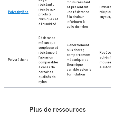
moins résistant
résistant ;
et présentant
Emballage
résiste aux
Polyéthylène
une résistance
récipients
produits
à la chaleur
tuyaux, fi
chimiques et
inférieure à
à l'humidité
celle du nylon
Résistance
mécanique,
Généralement
souplesse et
plus chers ;
résistance à
Revêteme
comportement
l'abrasion
adhésifs,
Polyuréthane
mécanique et
comparables
mousses,
thermique
à celles de
élastomè
variable selon la
certaines
formulation
qualités de
nylon
Plus de ressources