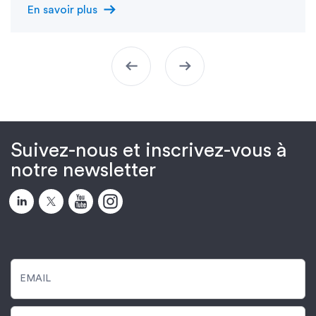
arrow_right_alt
En savoir plus
arrow_left_alt
arrow_right_alt
Suivez-nous et inscrivez-vous à
notre newsletter