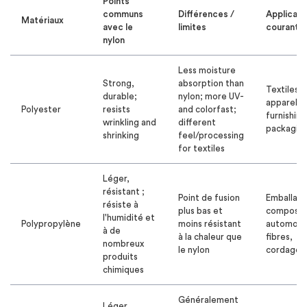
Points
communs
Différences /
Applicati
Matériaux
avec le
limites
courante
nylon
Less moisture
Strong,
absorption than
Textiles,
durable;
nylon; more UV-
apparel,
Polyester
resists
and colorfast;
furnishing
wrinkling and
different
packagin
shrinking
feel/processing
for textiles
Léger,
résistant ;
Point de fusion
Emballage
résiste à
plus bas et
composan
l'humidité et
Polypropylène
moins résistant
automobil
à de
à la chaleur que
fibres,
nombreux
le nylon
cordages
produits
chimiques
Généralement
Léger,