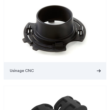
arrow_right_alt
Usinage CNC