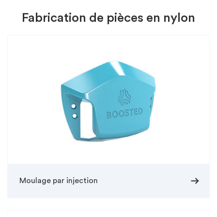
Fabrication de pièces en nylon
arrow_right_alt
Moulage par injection