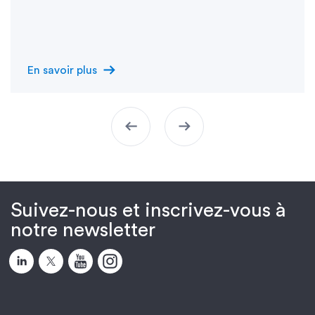
arrow_right_alt
En savoir plus
arrow_left_alt
arrow_right_alt
Suivez-nous et inscrivez-vous à
notre newsletter